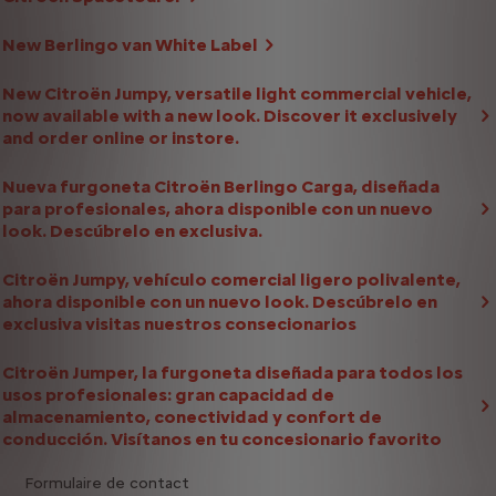
New Berlingo van White Label
New Citroën Jumpy, versatile light commercial vehicle,
now available with a new look. Discover it exclusively
and order online or instore.
Nueva furgoneta Citroën Berlingo Carga, diseñada
para profesionales, ahora disponible con un nuevo
look. Descúbrelo en exclusiva.
Citroën Jumpy, vehículo comercial ligero polivalente,
ahora disponible con un nuevo look. Descúbrelo en
exclusiva visitas nuestros consecionarios
Citroën Jumper, la furgoneta diseñada para todos los
usos profesionales: gran capacidad de
almacenamiento, conectividad y confort de
conducción. Visítanos en tu concesionario favorito
Formulaire de contact