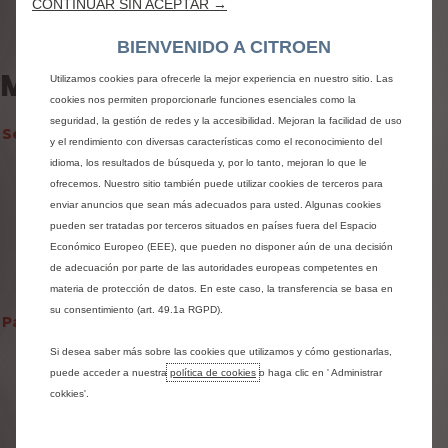
CONTINUAR SIN ACEPTAR →
Mobility
BIENVENIDO A CITROEN
MANTENIMIENTO
Utilizamos cookies para ofrecerle la mejor experiencia en nuestro sitio. Las
cookies nos permiten proporcionarle funciones esenciales como la
seguridad, la gestión de redes y la accesibilidad. Mejoran la facilidad de uso
Services après-vente Citroën
y el rendimiento con diversas características como el reconocimiento del
idioma, los resultados de búsqueda y, por lo tanto, mejoran lo que le
Entretien de votre véhicule diesel ou essence
ofrecemos. Nuestro sitio también puede utilizar cookies de terceros para
enviar anuncios que sean más adecuados para usted. Algunas cookies
Entretien de votre voiture électrique
pueden ser tratadas por terceros situados en países fuera del Espacio
Entretien de votre voiture hybride
Económico Europeo (EEE), que pueden no disponer aún de una decisión
de adecuación por parte de las autoridades europeas competentes en
Services exclusifs Citroën pour entretenir votre véhicule
materia de protección de datos. En este caso, la transferencia se basa en
su consentimiento (art. 49.1a RGPD).
Paquetes de mantenimiento y reparación Citroën
Si desea saber más sobre las cookies que utilizamos y cómo gestionarlas,
Forfait batterie Citroën
puede acceder a nuestra
política de cookies
o haga clic en ' Administrar
cokkies'.
Paquete de revisión de automóviles Citroën
Forfait freinage Citroën