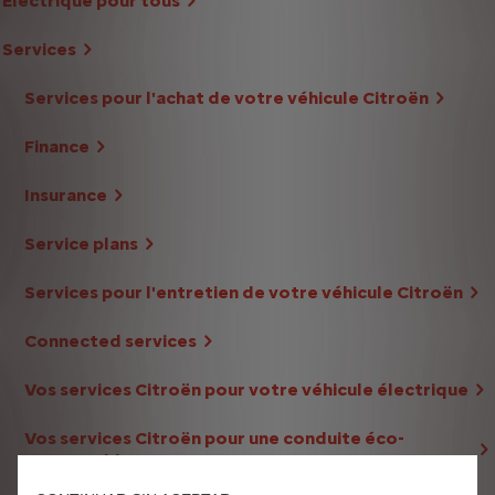
Électrique pour tous
Services
Services pour l'achat de votre véhicule Citroën
Finance
Insurance
Service plans
Services pour l'entretien de votre véhicule Citroën
Connected services
Vos services Citroën pour votre véhicule électrique
Vos services Citroën pour une conduite éco-
responsable