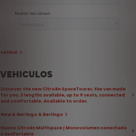
cotizar
VEHICULOS
Discover the new Citroën SpaceTourer, the van made
for you. 3 lengths available, up to 9 seats, connected
and comfortable. Available to order.
New ë-Berlingo & Berlingo
Nuevo Citroën Multispace | Monovolumen conectado
y confortable