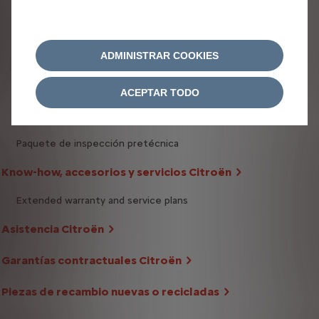
Forfait Pneus Citroën
Paquete de aire acondicionado Citroën
ADMINISTRAR COOKIES
Paquete Kit de distribución Citroën
Paquete de cambio de aceite Citroën
ACEPTAR TODO
Paquete parabrisas Citroën
Paquete de inspección pretécnica
Know-how, accesorios y servicios Citroën
Extended warranty and service plans
Asistencia Citroën
Garantías contractuales Citroën
Piezas de recambio nuevas o recicladas