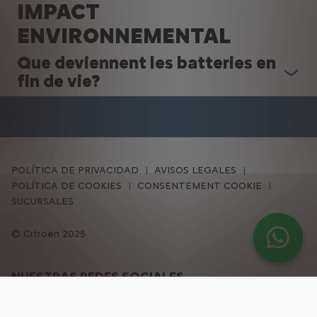
IMPACT
ENVIRONNEMENTAL
Que deviennent les batteries en
fin de vie?
POLÍTICA DE PRIVACIDAD
AVISOS LEGALES
POLÍTICA DE COOKIES
CONSENTEMENT COOKIE
SUCURSALES
Citroën 2025
NUESTRAS REDES SOCIALES