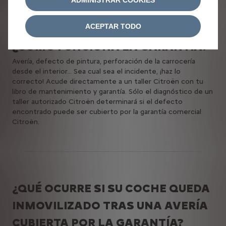
ACEPTAR TODO
¿CÓMO FUNCIONA LA GARANTÍA?
Avería, defecto de pintura, perforación de la carrocería
desde el interior... Sea cual sea el incidente, ¡haz lo
correcto! Acude directamente a un taller Citroën con tu
libro de mantenimiento y garantía.
Sólo el diagnóstico de un
taller autorizado Citroën determinará si el defecto
encontrado puede ser cubierto por la garantía comercial
Citroën.
¿QUÉ OCURRE SI SU COCHE QUEDA
INMOVILIZADO TRAS UNA AVERÍA
CUBIERTA POR LA GARANTÍA?