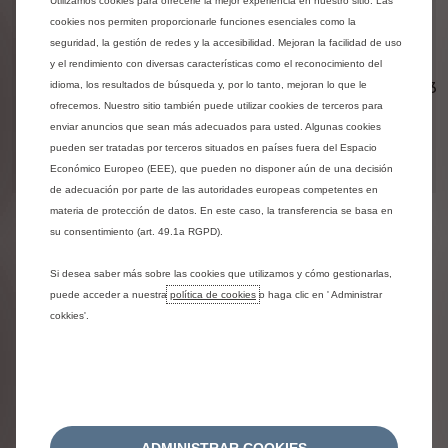
2 años a
Utilizamos cookies para ofrecerle la mejor experiencia en nuestro sitio. Las
cookies nos permiten proporcionarle funciones esenciales como la
partir de
seguridad, la gestión de redes y la accesibilidad. Mejoran la facilidad de uso
la fecha
y el rendimiento con diversas características como el reconocimiento del
2 años
de
3 
idioma, los resultados de búsqueda y, por lo tanto, mejoran lo que le
TIEMPO/KM
(turismos y
entrega
furgonetas)
ofrecemos. Nuestro sitio también puede utilizar cookies de terceros para
Sin límite
enviar anuncios que sean más adecuados para usted. Algunas cookies
de
pueden ser tratadas por terceros situados en países fuera del Espacio
kilometraje
Económico Europeo (EEE), que pueden no disponer aún de una decisión
de adecuación por parte de las autoridades europeas competentes en
materia de protección de datos. En este caso, la transferencia se basa en
su consentimiento (art. 49.1a RGPD).
GARANTÍA SIN
COMPLICACIONES
Si desea saber más sobre las cookies que utilizamos y cómo gestionarlas,
puede acceder a nuestra
política de cookies
o haga clic en ' Administrar
cokkies'.
¿DÓNDE ENCONTRAR LOS
DETALLES DE LAS GARANTÍAS?
Aparecen en el folleto de servicio y garantía que le
entregaron cuando compró su vehículo.
ADMINISTRAR COOKIES