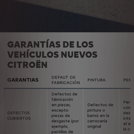
GARANTÍAS DE LOS
VEHÍCULOS NUEVOS
CITROËN
DEFAUT DE
GARANTIAS
PINTURA
PER
FABRICACIÓN
Defectos de
fabricación
Perfo
en piezas,
Defectos de
corro
excepto
pintura o
DEFECTOS
desd
piezas de
barniz en la
CUBIERTOS
inter
desgaste (por
carrocería
el ex
ejemplo,
original
la car
pastillas de