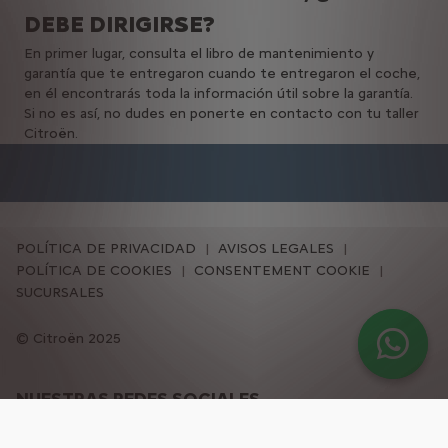
DEBE DIRIGIRSE?
En primer lugar, consulta el libro de mantenimiento y
garantía que te entregaron cuando te entregaron el coche,
en él encontrarás toda la información útil sobre la garantía.
Si no es así, no dudes en ponerte en contacto con tu taller
Citroën.
POLÍTICA DE PRIVACIDAD
AVISOS LEGALES
POLÍTICA DE COOKIES
CONSENTEMENT COOKIE
SUCURSALES
Citroën 2025
NUESTRAS REDES SOCIALES