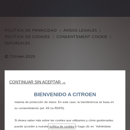
POLÍTICA DE PRIVACIDAD
AVISOS LEGALES
POLÍTICA DE COOKIES
CONSENTEMENT COOKIE
Utilizamos cookies para ofrecerle la mejor experiencia en nuestro sitio. Las
SUCURSALES
cookies nos permiten proporcionarle funciones esenciales como la
seguridad, la gestión de redes y la accesibilidad. Mejoran la facilidad de uso
Citroën 2025
y el rendimiento con diversas características como el reconocimiento del
idioma, los resultados de búsqueda y, por lo tanto, mejoran lo que le
ofrecemos. Nuestro sitio también puede utilizar cookies de terceros para
NUESTRAS REDES SOCIALES
enviar anuncios que sean más adecuados para usted. Algunas cookies
CONTINUAR SIN ACEPTAR →
pueden ser tratadas por terceros situados en países fuera del Espacio
Económico Europeo (EEE), que pueden no disponer aún de una decisión
BIENVENIDO A CITROEN
de adecuación por parte de las autoridades europeas competentes en
materia de protección de datos. En este caso, la transferencia se basa en
su consentimiento (art. 49.1a RGPD).
Si desea saber más sobre las cookies que utilizamos y cómo gestionarlas,
puede acceder a nuestra
política de cookies
o haga clic en ' Administrar